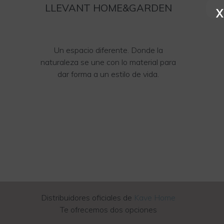
LLEVANT HOME&GARDEN
X
Un espacio diferente. Donde la
naturaleza se une con lo material para
dar forma a un estilo de vida.
Distribuidores oficiales de
Kave Home
Te ofrecemos dos opciones