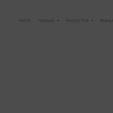
Skip
to
content
INICIO
TIENDAS
PROYECTOS
REBAJ