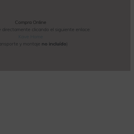
Compra Online
 directamente clicando el siguiente enlace:
Kave Home
ransporte y montaje
no incluído
)