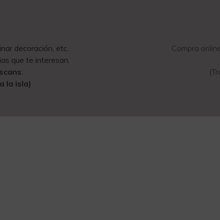
ar decoración, etc..
Compra online
as que te interesan.
escans
:
(T
 la isla)