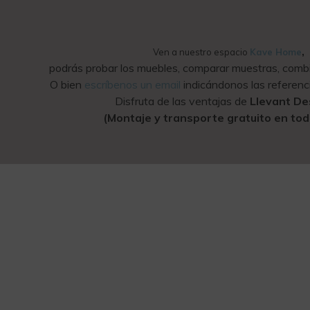
,
Ven a nuestro espacio
Kave Home
podrás probar los muebles, comparar muestras, combin
O bien
escríbenos un email
indicándonos las referenci
Disfruta de las ventajas de
Llevant D
(Montaje y transporte gratuito en toda