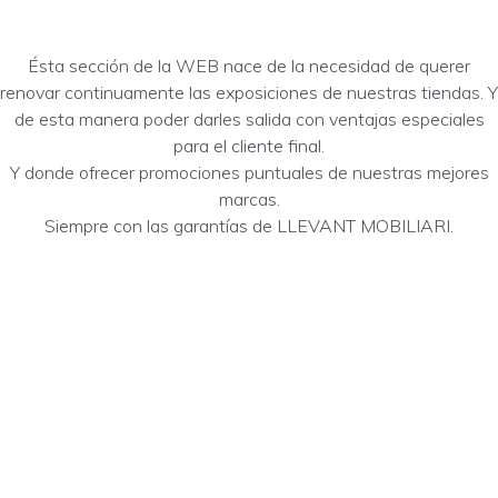
Ésta sección de la WEB nace de la necesidad de querer
renovar continuamente las exposiciones de nuestras tiendas. Y
de esta manera poder darles salida con ventajas especiales
para el cliente final.
Y donde ofrecer promociones puntuales de nuestras mejores
marcas.
Siempre con las garantías de LLEVANT MOBILIARI.
-50% MESA
TRAMUNTANA
-50% MESA
AHUMADO.
TRAMUNTANA.
-30%