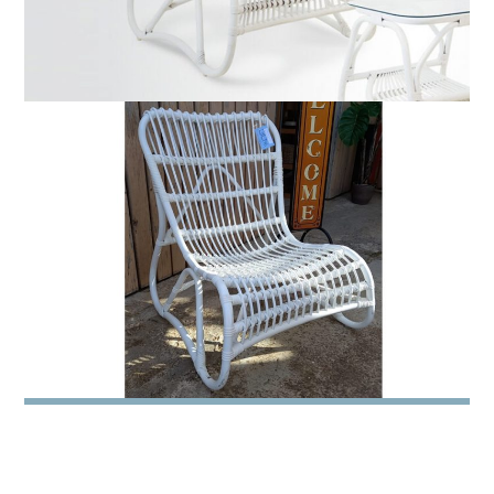
-30% Sillón Curva de caña color blanco.
66x78x79
¡AHORA POR 121.30€!