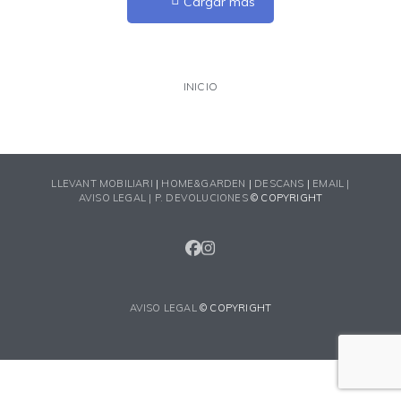
Cargar más
INICIO
LLEVANT MOBILIARI
|
HOME&GARDEN
|
DESCANS
|
EMAIL |
AVISO LEGAL |
P. DEVOLUCIONES
© COPYRIGHT
FACEBOOK
INSTAGRAM
AVISO LEGAL
© COPYRIGHT