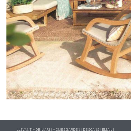
LLEVANT MOBILIARI
|
HOME&GARDEN
|
DESCANS
|
EMAIL |