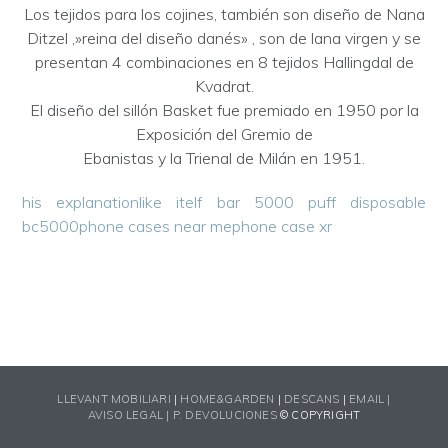
Los tejidos para los cojines, también son diseño de Nana
Ditzel ,»reina del diseño danés» , son de lana virgen y se
presentan 4 combinaciones en 8 tejidos Hallingdal de
Kvadrat.
El diseño del sillón Basket fue premiado en 1950 por la
Exposición del Gremio de
Ebanistas y la Trienal de Milán en 1951.
his explanation
like it
elf bar 5000 puff disposable
bc5000
phone cases near me
phone case xr
LLEVANT MOBILIARI
|
HOME&GARDEN
|
DESCANS
|
EMAIL |
AVISO LEGAL |
P. DEVOLUCIONES
© COPYRIGHT