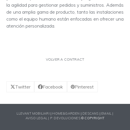
la agilidad para gestionar pedidos y suministros. Además
de una amplia gama de producto, tanto las instalaciones
como el equipo humano están enfocadas en ofrecer una
atención personalizada.
VOLVER A CONTRACT
Twitter
Facebook
Pinterest
LLEVANT MOBILIARI
|
HOME&GARDEN
|
DESCANS
|
EMAIL |
AVISO LEGAL |
P. DEVOLUCIONES
© COPYRIGHT