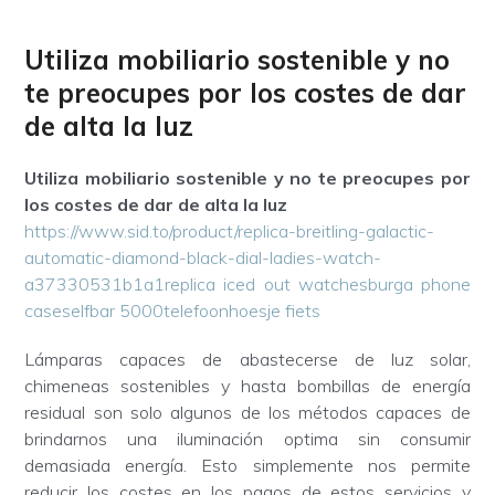
Utiliza mobiliario sostenible y no
te preocupes por los costes de dar
de alta la luz
Utiliza mobiliario sostenible y no te preocupes por
los costes de dar de alta la luz
https://www.sid.to/product/replica-breitling-galactic-
automatic-diamond-black-dial-ladies-watch-
a37330531b1a1
replica iced out watches
burga phone
cases
elfbar 5000
telefoonhoesje fiets
Lámparas capaces de abastecerse de luz solar,
chimeneas sostenibles y hasta bombillas de energía
residual son solo algunos de los métodos capaces de
brindarnos una iluminación optima sin consumir
demasiada energía. Esto simplemente nos permite
reducir los costes en los pagos de estos servicios y