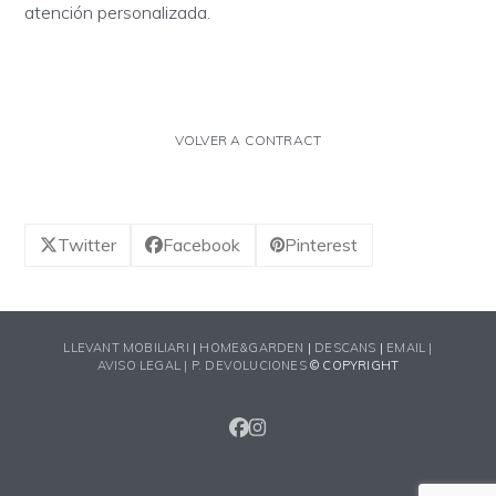
atención personalizada.
VOLVER A CONTRACT
Twitter
Facebook
Pinterest
LLEVANT MOBILIARI
|
HOME&GARDEN
|
DESCANS
|
EMAIL |
AVISO LEGAL |
P. DEVOLUCIONES
© COPYRIGHT
FACEBOOK
INSTAGRAM