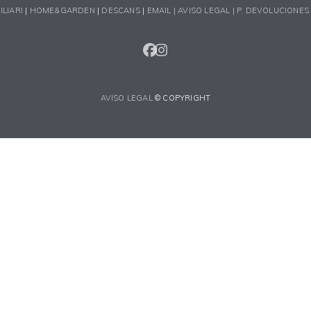
ILIARI
|
HOME&GARDEN
|
DESCANS
|
EMAIL |
AVISO LEGAL |
P. DEVOLUCIONES
FACEBOOK
INSTAGRAM
AVISO LEGAL
© COPYRIGHT