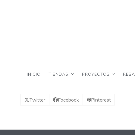
Skip
to
content
INICIO
TIENDAS
PROYECTOS
REBA
Twitter
Facebook
Pinterest