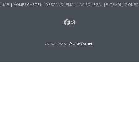
ILIARI
|
HOME&GARDEN
|
DESCANS
|
EMAIL |
AVISO LEGAL |
P. DEVOLUCIONES
FACEBOOK
INSTAGRAM
AVISO LEGAL
© COPYRIGHT