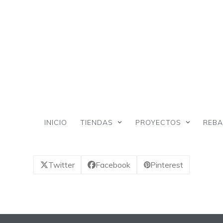
Skip
to
content
INICIO
TIENDAS
PROYECTOS
REBA
Twitter
Facebook
Pinterest