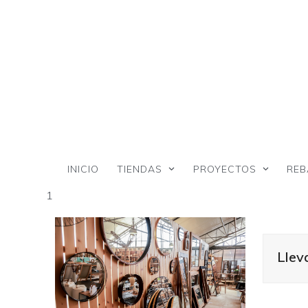
Skip
to
content
INICIO
TIENDAS
PROYECTOS
REB
1
Lle