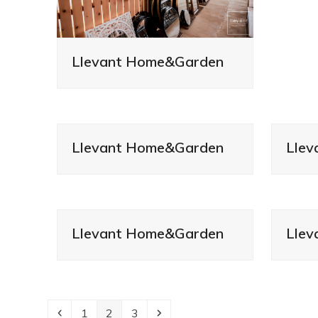
Llevant Home&Garden
Llevant Home&Garden
Lle
Llevant Home&Garden
Lle
Anterior
Page
Page
Page
Siguiente
1
2
3